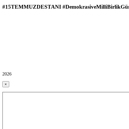
#15TEMMUZDESTANI #DemokrasiveMilliBirlikGü
2026
×