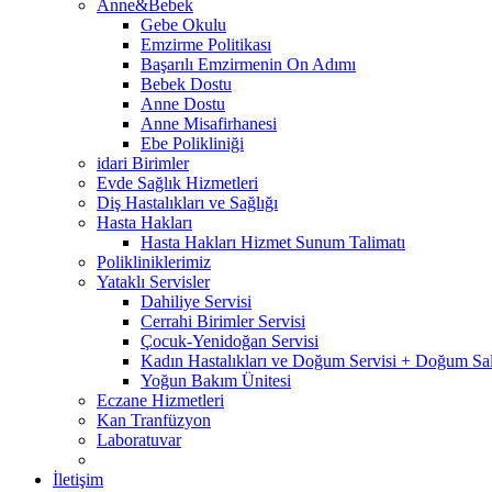
Anne&Bebek
Gebe Okulu
Emzirme Politikası
Başarılı Emzirmenin On Adımı
Bebek Dostu
Anne Dostu
Anne Misafirhanesi
Ebe Polikliniği
idari Birimler
Evde Sağlık Hizmetleri
Diş Hastalıkları ve Sağlığı
Hasta Hakları
Hasta Hakları Hizmet Sunum Talimatı
Polikliniklerimiz
Yataklı Servisler
Dahiliye Servisi
Cerrahi Birimler Servisi
Çocuk-Yenidoğan Servisi
Kadın Hastalıkları ve Doğum Servisi + Doğum Sa
Yoğun Bakım Ünitesi
Eczane Hizmetleri
Kan Tranfüzyon
Laboratuvar
İletişim