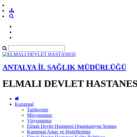
ANTALYA İL SAĞLIK MÜDÜRLÜĞÜ
ELMALI DEVLET HASTANES
Kurumsal
Tarihçemiz
Misyonumuz
Vizyonumuz
Elmalı Devlet Hastanesi Organizasyon Şeması
Kurumsal Amaç ve Hedeflerimiz