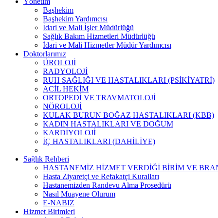
Yönetim
Başhekim
Başhekim Yardımcısı
İdari ve Mali İşler Müdürlüğü
Sağlık Bakım Hizmetleri Müdürlüğü
İdari ve Mali Hizmetler Müdür Yardımcısı
Doktorlarımız
ÜROLOJİ
RADYOLOJİ
RUH SAĞLIĞI VE HASTALIKLARI (PSİKİYATRİ)
ACİL HEKİM
ORTOPEDİ VE TRAVMATOLOJİ
NÖROLOJİ
KULAK BURUN BOĞAZ HASTALIKLARI (KBB)
KADIN HASTALIKLARI VE DOĞUM
KARDİYOLOJİ
İÇ HASTALIKLARI (DAHİLİYE)
Sağlık Rehberi
HASTANEMİZ HİZMET VERDİĞİ BİRİM VE BR
Hasta Ziyaretçi ve Refakatçi Kuralları
Hastanemizden Randevu Alma Prosedürü
Nasıl Muayene Olurum
E-NABIZ
Hizmet Birimleri