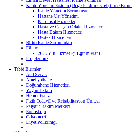
Elmalı Devlet Hastanesi Kalite Politikası
Kalite Yönetim Sistemi (Değerlendirme Geliştirme Birim
Kalite Yönetim Sorumlusu
Hastane Üst Yönetimi
Kurumsal Hizmetler
Hasta ve Çalışan Odaklı Hizmetler
Hasta Bakım Hizmetleri
Destek Hizmetleri
Birim Kalite Sorumluları
Eğitim
2025 Yılı Hizmet İçi Eğitim Planı
Projelerimiz
Tıbbi Birimler
Acil Servis
Ameliyathane
Doğumhane Hizmetleri
Yoğun Bakım
Hemodiyaliz
Fizik Tedaviİ ve Rehabilitasyon Ünitesi
Palyatif Bakım Merkezi
Endoskopi
Odyometri
Diyet Polikliniği