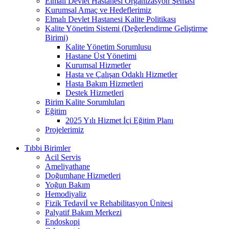
Elmalı Devlet Hastanesi Organizasyon Şeması
Kurumsal Amaç ve Hedeflerimiz
Elmalı Devlet Hastanesi Kalite Politikası
Kalite Yönetim Sistemi (Değerlendirme Geliştirme
Birimi)
Kalite Yönetim Sorumlusu
Hastane Üst Yönetimi
Kurumsal Hizmetler
Hasta ve Çalışan Odaklı Hizmetler
Hasta Bakım Hizmetleri
Destek Hizmetleri
Birim Kalite Sorumluları
Eğitim
2025 Yılı Hizmet İçi Eğitim Planı
Projelerimiz
Tıbbi Birimler
Acil Servis
Ameliyathane
Doğumhane Hizmetleri
Yoğun Bakım
Hemodiyaliz
Fizik Tedaviİ ve Rehabilitasyon Ünitesi
Palyatif Bakım Merkezi
Endoskopi