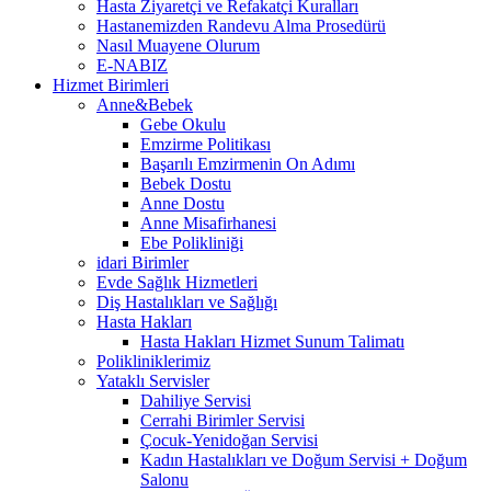
Hasta Ziyaretçi ve Refakatçi Kuralları
Hastanemizden Randevu Alma Prosedürü
Nasıl Muayene Olurum
E-NABIZ
Hizmet Birimleri
Anne&Bebek
Gebe Okulu
Emzirme Politikası
Başarılı Emzirmenin On Adımı
Bebek Dostu
Anne Dostu
Anne Misafirhanesi
Ebe Polikliniği
idari Birimler
Evde Sağlık Hizmetleri
Diş Hastalıkları ve Sağlığı
Hasta Hakları
Hasta Hakları Hizmet Sunum Talimatı
Polikliniklerimiz
Yataklı Servisler
Dahiliye Servisi
Cerrahi Birimler Servisi
Çocuk-Yenidoğan Servisi
Kadın Hastalıkları ve Doğum Servisi + Doğum
Salonu