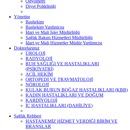
Odyometri
Diyet Polikliniği
Yönetim
Başhekim
Başhekim Yardımcısı
İdari ve Mali İşler Müdürlüğü
Sağlık Bakım Hizmetleri Müdürlüğü
İdari ve Mali Hizmetler Müdür Yardımcısı
Doktorlarımız
ÜROLOJİ
RADYOLOJİ
RUH SAĞLIĞI VE HASTALIKLARI
(PSİKİYATRİ)
ACİL HEKİM
ORTOPEDİ VE TRAVMATOLOJİ
NÖROLOJİ
KULAK BURUN BOĞAZ HASTALIKLARI (KBB)
KADIN HASTALIKLARI VE DOĞUM
KARDİYOLOJİ
İÇ HASTALIKLARI (DAHİLİYE)
Sağlık Rehberi
HASTANEMİZ HİZMET VERDİĞİ BİRİM VE
BRANŞLAR