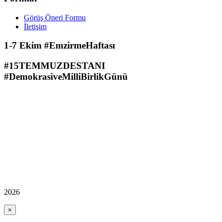
Görüş Öneri Formu
İletişim
1-7 Ekim #EmzirmeHaftası
#15TEMMUZDESTANI
#DemokrasiveMilliBirlikGünü
2026
×