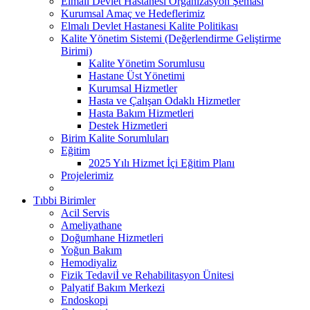
Elmalı Devlet Hastanesi Organizasyon Şeması
Kurumsal Amaç ve Hedeflerimiz
Elmalı Devlet Hastanesi Kalite Politikası
Kalite Yönetim Sistemi (Değerlendirme Geliştirme
Birimi)
Kalite Yönetim Sorumlusu
Hastane Üst Yönetimi
Kurumsal Hizmetler
Hasta ve Çalışan Odaklı Hizmetler
Hasta Bakım Hizmetleri
Destek Hizmetleri
Birim Kalite Sorumluları
Eğitim
2025 Yılı Hizmet İçi Eğitim Planı
Projelerimiz
Tıbbi Birimler
Acil Servis
Ameliyathane
Doğumhane Hizmetleri
Yoğun Bakım
Hemodiyaliz
Fizik Tedaviİ ve Rehabilitasyon Ünitesi
Palyatif Bakım Merkezi
Endoskopi