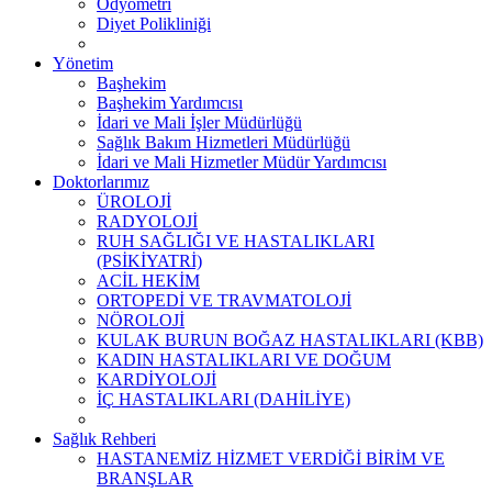
Odyometri
Diyet Polikliniği
Yönetim
Başhekim
Başhekim Yardımcısı
İdari ve Mali İşler Müdürlüğü
Sağlık Bakım Hizmetleri Müdürlüğü
İdari ve Mali Hizmetler Müdür Yardımcısı
Doktorlarımız
ÜROLOJİ
RADYOLOJİ
RUH SAĞLIĞI VE HASTALIKLARI
(PSİKİYATRİ)
ACİL HEKİM
ORTOPEDİ VE TRAVMATOLOJİ
NÖROLOJİ
KULAK BURUN BOĞAZ HASTALIKLARI (KBB)
KADIN HASTALIKLARI VE DOĞUM
KARDİYOLOJİ
İÇ HASTALIKLARI (DAHİLİYE)
Sağlık Rehberi
HASTANEMİZ HİZMET VERDİĞİ BİRİM VE
BRANŞLAR