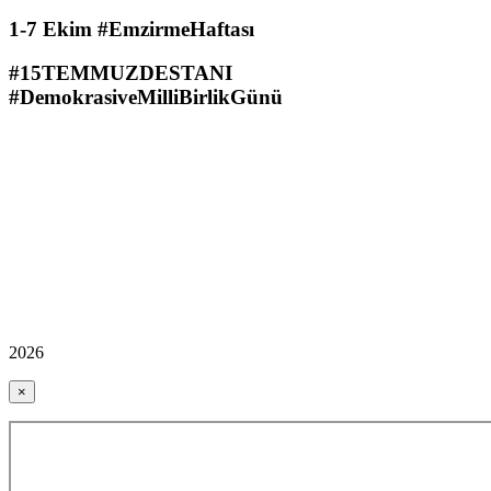
1-7 Ekim #EmzirmeHaftası
#15TEMMUZDESTANI
#DemokrasiveMilliBirlikGünü
2026
×