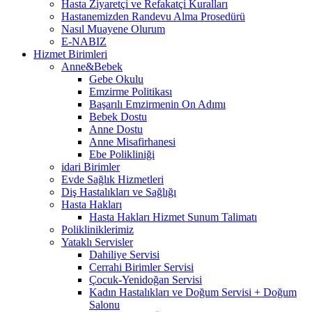
Hasta Ziyaretçi ve Refakatçi Kuralları
Hastanemizden Randevu Alma Prosedürü
Nasıl Muayene Olurum
E-NABIZ
Hizmet Birimleri
Anne&Bebek
Gebe Okulu
Emzirme Politikası
Başarılı Emzirmenin On Adımı
Bebek Dostu
Anne Dostu
Anne Misafirhanesi
Ebe Polikliniği
idari Birimler
Evde Sağlık Hizmetleri
Diş Hastalıkları ve Sağlığı
Hasta Hakları
Hasta Hakları Hizmet Sunum Talimatı
Polikliniklerimiz
Yataklı Servisler
Dahiliye Servisi
Cerrahi Birimler Servisi
Çocuk-Yenidoğan Servisi
Kadın Hastalıkları ve Doğum Servisi + Doğum
Salonu