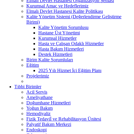
Elmalı Devlet Hastanesi Organizasyon Şeması
Kurumsal Amaç ve Hedeflerimiz
Elmalı Devlet Hastanesi Kalite Politikası
Kalite Yönetim Sistemi (Değerlendirme Geliştirme
Birimi)
Kalite Yönetim Sorumlusu
Hastane Üst Yönetimi
Kurumsal Hizmetler
Hasta ve Çalışan Odaklı Hizmetler
Hasta Bakım Hizmetleri
Destek Hizmetleri
Birim Kalite Sorumluları
Eğitim
2025 Yılı Hizmet İçi Eğitim Planı
Projelerimiz
Tıbbi Birimler
Acil Servis
Ameliyathane
Doğumhane Hizmetleri
Yoğun Bakım
Hemodiyaliz
Fizik Tedaviİ ve Rehabilitasyon Ünitesi
Palyatif Bakım Merkezi
Endoskopi