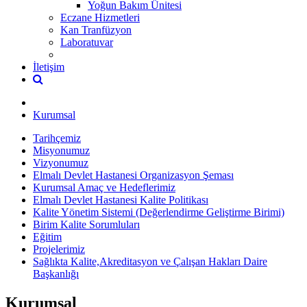
Yoğun Bakım Ünitesi
Eczane Hizmetleri
Kan Tranfüzyon
Laboratuvar
İletişim
Kurumsal
Tarihçemiz
Misyonumuz
Vizyonumuz
Elmalı Devlet Hastanesi Organizasyon Şeması
Kurumsal Amaç ve Hedeflerimiz
Elmalı Devlet Hastanesi Kalite Politikası
Kalite Yönetim Sistemi (Değerlendirme Geliştirme Birimi)
Birim Kalite Sorumluları
Eğitim
Projelerimiz
Sağlıkta Kalite,Akreditasyon ve Çalışan Hakları Daire
Başkanlığı
Kurumsal