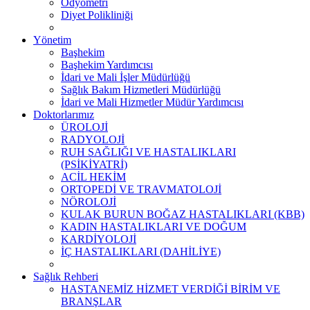
Odyometri
Diyet Polikliniği
Yönetim
Başhekim
Başhekim Yardımcısı
İdari ve Mali İşler Müdürlüğü
Sağlık Bakım Hizmetleri Müdürlüğü
İdari ve Mali Hizmetler Müdür Yardımcısı
Doktorlarımız
ÜROLOJİ
RADYOLOJİ
RUH SAĞLIĞI VE HASTALIKLARI
(PSİKİYATRİ)
ACİL HEKİM
ORTOPEDİ VE TRAVMATOLOJİ
NÖROLOJİ
KULAK BURUN BOĞAZ HASTALIKLARI (KBB)
KADIN HASTALIKLARI VE DOĞUM
KARDİYOLOJİ
İÇ HASTALIKLARI (DAHİLİYE)
Sağlık Rehberi
HASTANEMİZ HİZMET VERDİĞİ BİRİM VE
BRANŞLAR