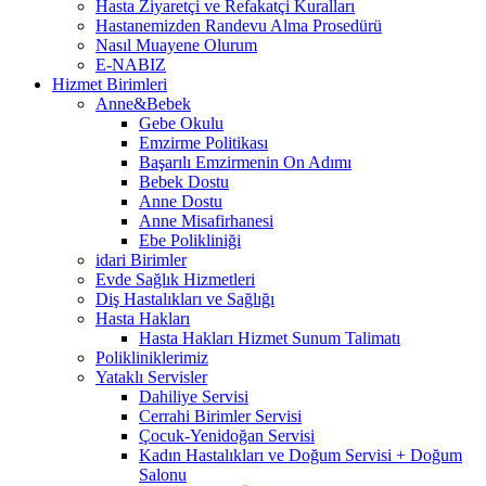
Hasta Ziyaretçi ve Refakatçi Kuralları
Hastanemizden Randevu Alma Prosedürü
Nasıl Muayene Olurum
E-NABIZ
Hizmet Birimleri
Anne&Bebek
Gebe Okulu
Emzirme Politikası
Başarılı Emzirmenin On Adımı
Bebek Dostu
Anne Dostu
Anne Misafirhanesi
Ebe Polikliniği
idari Birimler
Evde Sağlık Hizmetleri
Diş Hastalıkları ve Sağlığı
Hasta Hakları
Hasta Hakları Hizmet Sunum Talimatı
Polikliniklerimiz
Yataklı Servisler
Dahiliye Servisi
Cerrahi Birimler Servisi
Çocuk-Yenidoğan Servisi
Kadın Hastalıkları ve Doğum Servisi + Doğum
Salonu