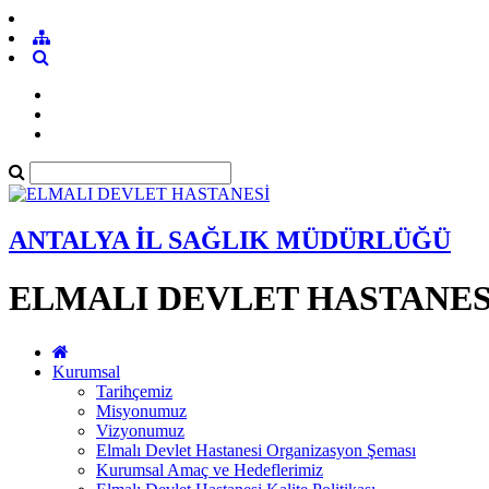
ANTALYA İL SAĞLIK MÜDÜRLÜĞÜ
ELMALI DEVLET HASTANES
Kurumsal
Tarihçemiz
Misyonumuz
Vizyonumuz
Elmalı Devlet Hastanesi Organizasyon Şeması
Kurumsal Amaç ve Hedeflerimiz