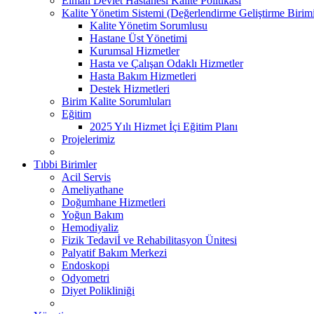
Elmalı Devlet Hastanesi Kalite Politikası
Kalite Yönetim Sistemi (Değerlendirme Geliştirme Birim
Kalite Yönetim Sorumlusu
Hastane Üst Yönetimi
Kurumsal Hizmetler
Hasta ve Çalışan Odaklı Hizmetler
Hasta Bakım Hizmetleri
Destek Hizmetleri
Birim Kalite Sorumluları
Eğitim
2025 Yılı Hizmet İçi Eğitim Planı
Projelerimiz
Tıbbi Birimler
Acil Servis
Ameliyathane
Doğumhane Hizmetleri
Yoğun Bakım
Hemodiyaliz
Fizik Tedaviİ ve Rehabilitasyon Ünitesi
Palyatif Bakım Merkezi
Endoskopi
Odyometri
Diyet Polikliniği