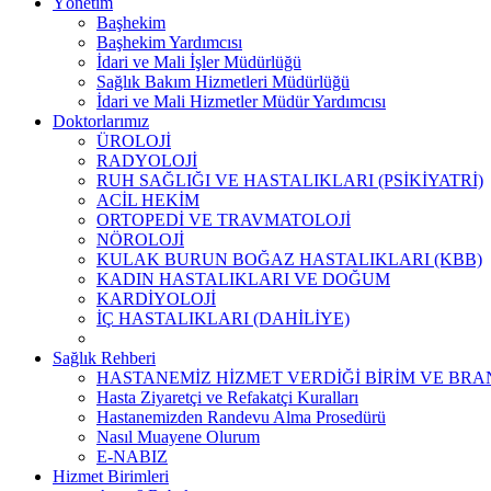
Yönetim
Başhekim
Başhekim Yardımcısı
İdari ve Mali İşler Müdürlüğü
Sağlık Bakım Hizmetleri Müdürlüğü
İdari ve Mali Hizmetler Müdür Yardımcısı
Doktorlarımız
ÜROLOJİ
RADYOLOJİ
RUH SAĞLIĞI VE HASTALIKLARI (PSİKİYATRİ)
ACİL HEKİM
ORTOPEDİ VE TRAVMATOLOJİ
NÖROLOJİ
KULAK BURUN BOĞAZ HASTALIKLARI (KBB)
KADIN HASTALIKLARI VE DOĞUM
KARDİYOLOJİ
İÇ HASTALIKLARI (DAHİLİYE)
Sağlık Rehberi
HASTANEMİZ HİZMET VERDİĞİ BİRİM VE BR
Hasta Ziyaretçi ve Refakatçi Kuralları
Hastanemizden Randevu Alma Prosedürü
Nasıl Muayene Olurum
E-NABIZ
Hizmet Birimleri