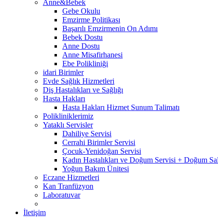
Anne&Bebek
Gebe Okulu
Emzirme Politikası
Başarılı Emzirmenin On Adımı
Bebek Dostu
Anne Dostu
Anne Misafirhanesi
Ebe Polikliniği
idari Birimler
Evde Sağlık Hizmetleri
Diş Hastalıkları ve Sağlığı
Hasta Hakları
Hasta Hakları Hizmet Sunum Talimatı
Polikliniklerimiz
Yataklı Servisler
Dahiliye Servisi
Cerrahi Birimler Servisi
Çocuk-Yenidoğan Servisi
Kadın Hastalıkları ve Doğum Servisi + Doğum Sa
Yoğun Bakım Ünitesi
Eczane Hizmetleri
Kan Tranfüzyon
Laboratuvar
İletişim