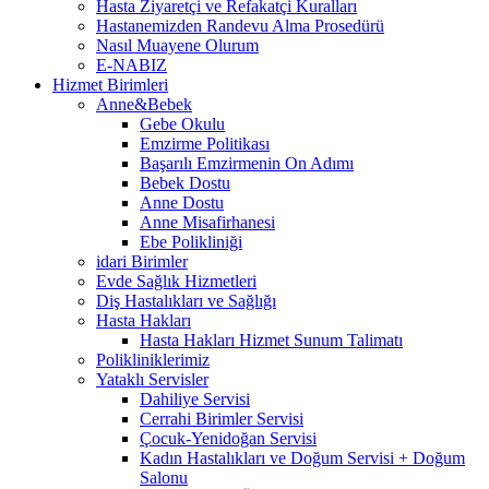
Hasta Ziyaretçi ve Refakatçi Kuralları
Hastanemizden Randevu Alma Prosedürü
Nasıl Muayene Olurum
E-NABIZ
Hizmet Birimleri
Anne&Bebek
Gebe Okulu
Emzirme Politikası
Başarılı Emzirmenin On Adımı
Bebek Dostu
Anne Dostu
Anne Misafirhanesi
Ebe Polikliniği
idari Birimler
Evde Sağlık Hizmetleri
Diş Hastalıkları ve Sağlığı
Hasta Hakları
Hasta Hakları Hizmet Sunum Talimatı
Polikliniklerimiz
Yataklı Servisler
Dahiliye Servisi
Cerrahi Birimler Servisi
Çocuk-Yenidoğan Servisi
Kadın Hastalıkları ve Doğum Servisi + Doğum
Salonu