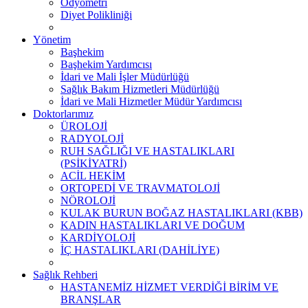
Odyometri
Diyet Polikliniği
Yönetim
Başhekim
Başhekim Yardımcısı
İdari ve Mali İşler Müdürlüğü
Sağlık Bakım Hizmetleri Müdürlüğü
İdari ve Mali Hizmetler Müdür Yardımcısı
Doktorlarımız
ÜROLOJİ
RADYOLOJİ
RUH SAĞLIĞI VE HASTALIKLARI
(PSİKİYATRİ)
ACİL HEKİM
ORTOPEDİ VE TRAVMATOLOJİ
NÖROLOJİ
KULAK BURUN BOĞAZ HASTALIKLARI (KBB)
KADIN HASTALIKLARI VE DOĞUM
KARDİYOLOJİ
İÇ HASTALIKLARI (DAHİLİYE)
Sağlık Rehberi
HASTANEMİZ HİZMET VERDİĞİ BİRİM VE
BRANŞLAR