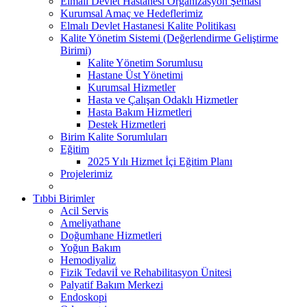
Elmalı Devlet Hastanesi Organizasyon Şeması
Kurumsal Amaç ve Hedeflerimiz
Elmalı Devlet Hastanesi Kalite Politikası
Kalite Yönetim Sistemi (Değerlendirme Geliştirme
Birimi)
Kalite Yönetim Sorumlusu
Hastane Üst Yönetimi
Kurumsal Hizmetler
Hasta ve Çalışan Odaklı Hizmetler
Hasta Bakım Hizmetleri
Destek Hizmetleri
Birim Kalite Sorumluları
Eğitim
2025 Yılı Hizmet İçi Eğitim Planı
Projelerimiz
Tıbbi Birimler
Acil Servis
Ameliyathane
Doğumhane Hizmetleri
Yoğun Bakım
Hemodiyaliz
Fizik Tedaviİ ve Rehabilitasyon Ünitesi
Palyatif Bakım Merkezi
Endoskopi